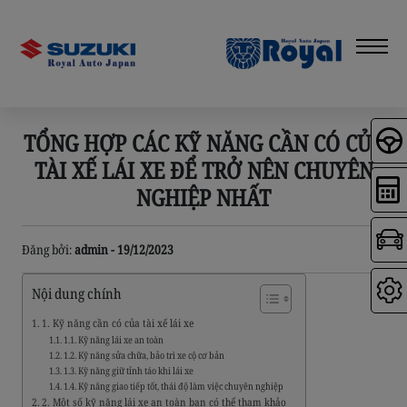
TỔNG HỢP CÁC KỸ NĂNG CẦN CÓ CỦA
TÀI XẾ LÁI XE ĐỂ TRỞ NÊN CHUYÊN
NGHIỆP NHẤT
Đăng bởi:
admin - 19/12/2023
Nội dung chính
1. Kỹ năng cần có của tài xế lái xe
1.1. Kỹ năng lái xe an toàn
1.2. Kỹ năng sửa chữa, bảo trì xe cộ cơ bản
1.3. Kỹ năng giữ tỉnh táo khi lái xe
1.4. Kỹ năng giao tiếp tốt, thái độ làm việc chuyên nghiệp
2. Một số kỹ năng lái xe an toàn bạn có thể tham khảo