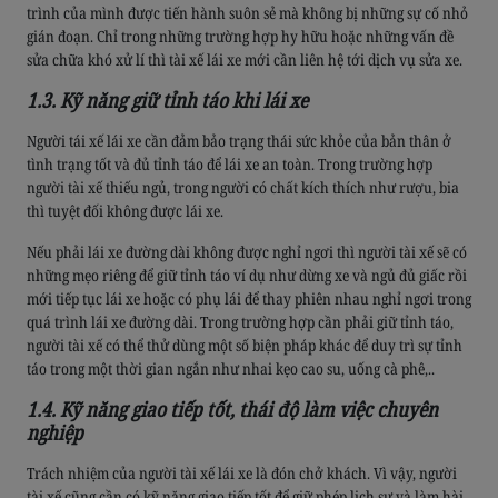
trình của mình được tiến hành suôn sẻ mà không bị những sự cố nhỏ
gián đoạn. Chỉ trong những trường hợp hy hữu hoặc những vấn đề
sửa chữa khó xử lí thì tài xế lái xe mới cần liên hệ tới dịch vụ sửa xe.
1.3. Kỹ năng giữ tỉnh táo khi lái xe
Người tái xế lái xe cần đảm bảo trạng thái sức khỏe của bản thân ở
tình trạng tốt và đủ tỉnh táo để lái xe an toàn. Trong trường hợp
người tài xế thiếu ngủ, trong người có chất kích thích như rượu, bia
thì tuyệt đối không được lái xe.
Nếu phải lái xe đường dài không được nghỉ ngơi thì người tài xế sẽ có
những mẹo riêng để giữ tỉnh táo ví dụ như dừng xe và ngủ đủ giấc rồi
mới tiếp tục lái xe hoặc có phụ lái để thay phiên nhau nghỉ ngơi trong
quá trình lái xe đường dài. Trong trường hợp cần phải giữ tỉnh táo,
người tài xế có thể thử dùng một số biện pháp khác để duy trì sự tỉnh
táo trong một thời gian ngắn như nhai kẹo cao su, uống cà phê,..
1.4. Kỹ năng giao tiếp tốt, thái độ làm việc chuyên
nghiệp
Trách nhiệm của người tài xế lái xe là đón chở khách. Vì vậy, người
tài xế cũng cần có kỹ năng giao tiếp tốt để giữ phép lịch sự và làm hài