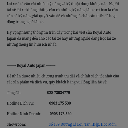
Lái xe ô tô cần rất nhiều kỹ năng và kỹ thuật đúng không nào. Người
tài xế lái xe không những cần có những kỹ năng lái xe cơ bản là còn
cần có kỹ năng giải quyết vấn đề và những tố chất cần thiết để hoạt
động trong nghề lái xe.
Hy vọng những thông tin trên đây trong bài viết của Royal Auto
Japan đã mang đến cho các tài xế hay những người đang học lái xe
những thông tin hữu ích nhất.
Tôi đã đọc và đồng ý với các
quy định và chính sách về bảo mật thông
——- Royal Auto Japan ——-
tin
của Royal Auto Japan. Tôi đồng ý gửi thông tin của mình đến Royal
Auto Japan. Royal Auto Japan sẽ giữ, sử dụng và đảm bảo bảo mật
Để nhận được nhiều chương trình ưu đãi và chính sách tốt nhất của
thông tin của tôi theo quy định pháp luật.
các sản phẩm và dịch vụ, qúy khách hàng vui lòng liên hệ về:
ĐĂNG KÝ NGAY
Tổng đài:
028 73034779
Hotline Dịch vụ:
0903 175 530
Hotline Kinh Doanh:
0903 175 520
Showroom:
Số 139 Đường Lê Lợi, Tân Hiệp, Hóc Môn,