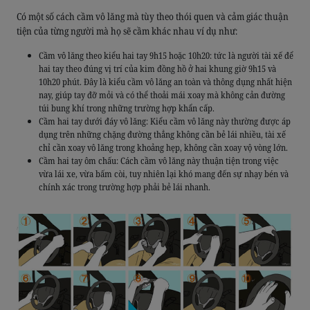
Có một số cách cầm vô lăng mà tùy theo thói quen và cảm giác thuận
tiện của từng người mà họ sẽ cầm khác nhau ví dụ như:
Cầm vô lăng theo kiểu hai tay 9h15 hoặc 10h20: tức là người tài xế để
hai tay theo đúng vị trí của kim đồng hồ ở hai khung giờ 9h15 và
10h20 phút. Đây là kiểu cầm vô lăng an toàn và thông dụng nhất hiện
nay, giúp tay đỡ mỏi và có thể thoải mái xoay mà không cản đường
túi bung khí trong những trường hợp khẩn cấp.
Cầm hai tay dưới đáy vô lăng: Kiểu cầm vô lăng này thường được áp
dụng trên những chặng đường thẳng không cần bẻ lái nhiều, tài xế
chỉ cần xoay vô lăng trong khoảng hẹp, không cần xoay vộ vòng lớn.
Cầm hai tay ôm chấu: Cách cầm vô lăng này thuận tiện trong việc
vừa lái xe, vừa bấm còi, tuy nhiên lại khó mang đến sự nhạy bén và
chính xác trong trường hợp phải bẻ lái nhanh.