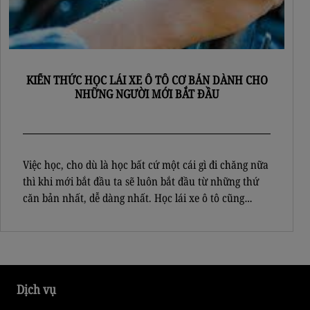
KIẾN THỨC HỌC LÁI XE Ô TÔ CƠ BẢN DÀNH CHO
NHỮNG NGƯỜI MỚI BẮT ĐẦU
Việc học, cho dù là học bất cứ một cái gì đi chăng nữa
thì khi mới bắt đầu ta sẽ luôn bắt đầu từ những thứ
căn bản nhất, dễ dàng nhất. Học lái xe ô tô cũng
không phải là ngoại lệ, đặc biệt là những kỹ năng kiến
thức cơ bản lúc […]
Dịch vụ