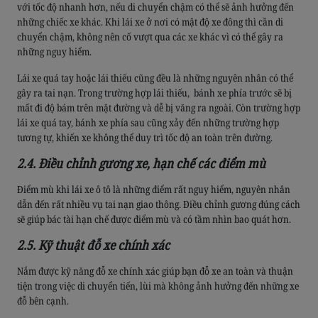
với tốc độ nhanh hơn, nếu di chuyển chậm có thể sẽ ảnh hưởng đến
những chiếc xe khác. Khi lái xe ở nơi có mật độ xe đông thì cần di
chuyển chậm, không nên cố vượt qua các xe khác vì có thể gây ra
những nguy hiểm.
Lái xe quá tay hoặc lái thiếu cũng đều là những nguyên nhân có thể
ĐĂNG KÝ LÁI THỬ
×
gây ra tai nạn. Trong trường hợp lái thiếu, bánh xe phía trước sẽ bị
mất đi độ bám trên mặt đường và dễ bị văng ra ngoài. Còn trường hợp
lái xe quá tay, bánh xe phía sau cũng xảy đến những trường hợp
tương tự, khiến xe không thể duy trì tốc độ an toàn trên đường.
2.4. Điều chỉnh gương xe, hạn chế các điểm mù
Điểm mù khi lái xe ô tô là những điểm rất nguy hiểm, nguyên nhân
dẫn đến rất nhiều vụ tai nạn giao thông. Điều chỉnh gương đúng cách
sẽ giúp bác tài hạn chế được điểm mù và có tầm nhìn bao quát hơn.
2.5. Kỹ thuật đỗ xe chính xác
Nắm được kỹ năng đỗ xe chính xác giúp bạn đỗ xe an toàn và thuận
tiện trong việc di chuyển tiến, lùi mà không ảnh hưởng đến những xe
đỗ bên cạnh.