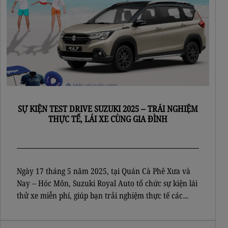
SỰ KIỆN TEST DRIVE SUZUKI 2025 – TRẢI NGHIỆM
THỰC TẾ, LÁI XE CÙNG GIA ĐÌNH
Ngày 17 tháng 5 năm 2025, tại Quán Cà Phê Xưa và
Nay – Hóc Môn, Suzuki Royal Auto tổ chức sự kiện lái
thử xe miễn phí, giúp bạn trải nghiệm thực tế các
dòng xe Suzuki XL7 và Suzuki Jimny. Đây là cơ hội
tuyệt vời để bạn và gia đình trực tiếp cảm […]