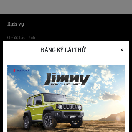
gọn, tiết kiệm nhiên liệu đang trở thành lựa
chọn hàng đầu của nhiều khách […]
Dịch vụ
Chế độ bảo hành
Bảo Hành
ĐĂNG KÝ LÁI THỬ
×
Đóng thùng xe tải
Bảo dưỡng nhanh
Dịch vụ chăm sóc xe
Bảo dưỡng định kỳ
Dịch vụ sửa chữa
Sản phẩm
Hatchback
Xe thương mại
SUV