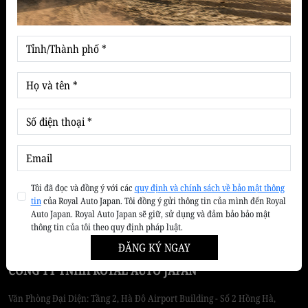
Tin tức & Khuyến mãi
Cẩm nang chăm sóc xe
Kiến thức lái xe an toàn
Thị trường xe
Tin Suzuki
Ưu đãi - Khuyến mãi
Giới thiệu
Về ROYAL AUTO JAPAN
Tôi đã đọc và đồng ý với các
quy định và chính sách về bảo mật thông
tin
của Royal Auto Japan. Tôi đồng ý gửi thông tin của mình đến Royal
Tầm nhìn sứ mệnh
Auto Japan. Royal Auto Japan sẽ giữ, sử dụng và đảm bảo bảo mật
thông tin của tôi theo quy định pháp luật.
ĐĂNG KÝ NGAY
CÔNG TY TNHH ROYAL AUTO JAPAN
Văn Phòng Đại Diện: Tầng 2, Hà Đô Airport Building - Số 2 Hồng Hà,