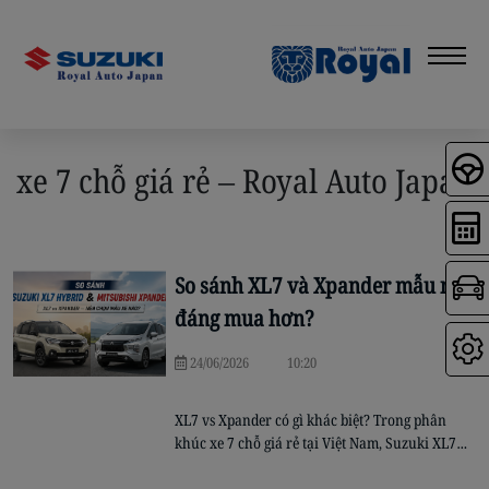
xe 7 chỗ giá rẻ – Royal Auto Japan
So sánh XL7 và Xpander mẫu nào
đáng mua hơn?
24/06/2026
10:20
XL7 vs Xpander có gì khác biệt? Trong phân
khúc xe 7 chỗ giá rẻ tại Việt Nam, Suzuki XL7
Hybrid và Mitsubishi Xpander luôn nằm trong
nhóm những mẫu xe được khách hàng gia đình