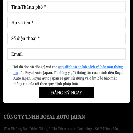
Tin tức & Khuyến mãi
Cẩm nang chăm sóc xe
Kiến thức lái xe an toàn
Thị trường xe
Tin Suzuki
Ưu đãi - Khuyến mãi
Giới thiệu
Tôi đã đọc và đồng ý với các
quy định và chính sách về bảo mật thông
tin
của Royal Auto Japan. Tôi đồng ý gửi thông tin của mình đến Royal
Auto Japan. Royal Auto Japan sẽ giữ, sử dụng và đảm bảo bảo mật
Về ROYAL AUTO JAPAN
thông tin của tôi theo quy định pháp luật.
Tầm nhìn sứ mệnh
ĐĂNG KÝ NGAY
CÔNG TY TNHH ROYAL AUTO JAPAN
Văn Phòng Đại Diện: Tầng 2, Hà Đô Airport Building - Số 2 Hồng Hà,