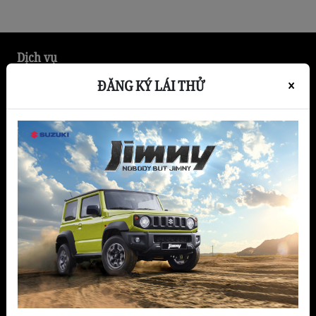
và người kinh doanh dịch vụ quan tâm nhiều
nhất. Cả hai đều sở hữu mức giá dễ tiếp […]
Dịch vụ
ĐĂNG KÝ LÁI THỬ
×
Chế độ bảo hành
Bảo Hành
Đóng thùng xe tải
Bảo dưỡng nhanh
Dịch vụ chăm sóc xe
Bảo dưỡng định kỳ
Dịch vụ sửa chữa
Sản phẩm
Hatchback
Xe thương mại
SUV