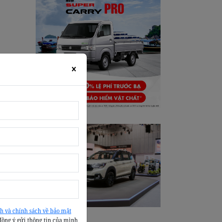
×
h và chính sách về bảo mật
đồng ý gửi thông tin của mình