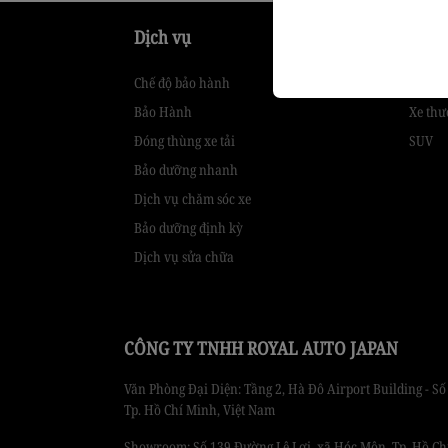
Dịch vụ
Sản 
Chế độ bảo hành
Hatch
Bảo Hành
Xe thư
Đóng thùng xe tải
SUV
Bảo dưỡng nhanh
Dịch vụ chăm sóc xe
Bảo dưỡng định kỳ
Dịch vụ sửa chữa
CÔNG TY TNHH ROYAL AUTO JAPAN
Văn Phòng Đại Diện: Tầng 2, Hà Đô Airport Building - 
Tp. Hồ Chí Minh, Việt Nam
Showroom: Số 139 Đường Lê Lợi, xã Hóc Môn, Tp. Hồ Ch