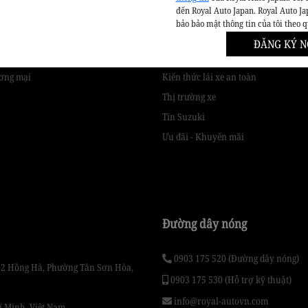
đến Royal Auto Japan. Royal Auto Ja
bảo bảo mật thông tin của tôi theo 
phẩm
Tin tức & Khuyến mãi
ĐĂNG KÝ N
back
Cẩm nang chăm sóc xe
ơng mại
Kiến thức lái xe an toàn
Thị trường xe
Tin Suzuki
Ưu đãi - Khuyến mãi
Đường dây nóng
0903 175 520 (Đường dây nóng)
Số 2 Hồng Hà, Phường Tân Sơn Hòa,
0903 175 530 (Hỗ trợ kỹ thuật)
info@royal-autovn.com
í Minh, Việt Nam