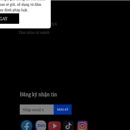
pan sẽ giữ, sử dụng và đảm
quy định pháp luật.
Giới thiệu
GAY
Về ROYAL AUTO JAPAN
Tầm nhìn sứ mệnh
Đăng ký nhận tin
ĐĂNG KÝ