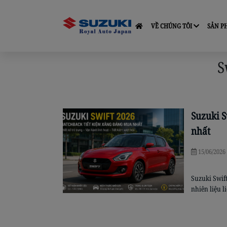
VỀ CHÚNG TÔI
SẢN 
S
Suzuki S
nhất
15/06/2026
Suzuki Swift
nhiên liệu l
những mẫu x
của nhiều k