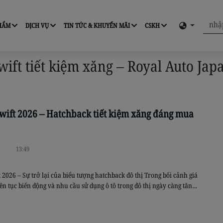
PHẨM
DỊCH VỤ
TIN TỨC & KHUYẾN MÃI
CSKH
wift tiết kiệm xăng – Royal Auto Jap
wift 2026 – Hatchback tiết kiệm xăng đáng mua
13:49
 2026 – Sự trở lại của biểu tượng hatchback đô thị Trong bối cảnh giá
iên tục biến động và nhu cầu sử dụng ô tô trong đô thị ngày càng tăng,
e nhỏ gọn, tiết kiệm nhiên liệu đang trở thành lựa chọn hàng đầu
hách […]