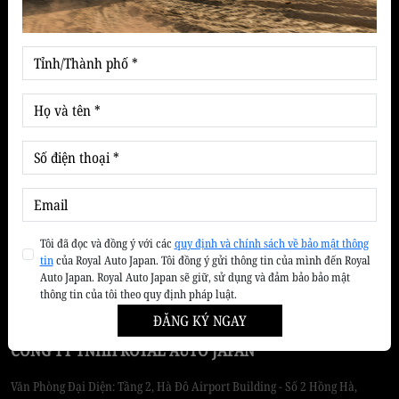
Tin tức & Khuyến mãi
Cẩm nang chăm sóc xe
Kiến thức lái xe an toàn
Thị trường xe
Tin Suzuki
Ưu đãi - Khuyến mãi
Giới thiệu
Về ROYAL AUTO JAPAN
Tôi đã đọc và đồng ý với các
quy định và chính sách về bảo mật thông
tin
của Royal Auto Japan. Tôi đồng ý gửi thông tin của mình đến Royal
Tầm nhìn sứ mệnh
Auto Japan. Royal Auto Japan sẽ giữ, sử dụng và đảm bảo bảo mật
thông tin của tôi theo quy định pháp luật.
ĐĂNG KÝ NGAY
CÔNG TY TNHH ROYAL AUTO JAPAN
Văn Phòng Đại Diện: Tầng 2, Hà Đô Airport Building - Số 2 Hồng Hà,