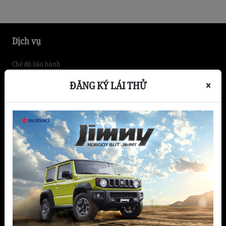
sử dụng hợp lý. Trong những năm gần đây,
hãng liên tục bổ sung […]
Dịch vụ
Chế độ bảo hành
Bảo Hành
ĐĂNG KÝ LÁI THỬ
×
Đóng thùng xe tải
Bảo dưỡng nhanh
Dịch vụ chăm sóc xe
Bảo dưỡng định kỳ
Dịch vụ sửa chữa
Sản phẩm
Hatchback
Xe thương mại
SUV