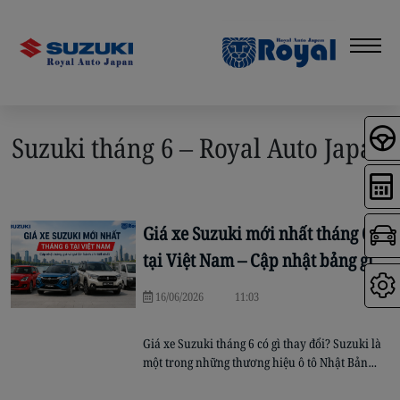
Suzuki tháng 6 – Royal Auto Japan
Giá xe Suzuki mới nhất tháng 6
tại Việt Nam – Cập nhật bảng giá
và giá lăn bánh
16/06/2026
11:03
Giá xe Suzuki tháng 6 có gì thay đổi? Suzuki là
một trong những thương hiệu ô tô Nhật Bản
được khách hàng Việt Nam đánh giá cao nhờ độ
bền bỉ, khả năng tiết kiệm nhiên liệu và chi phí