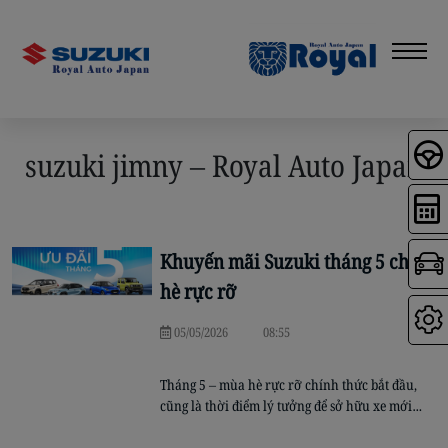
suzuki jimny – Royal Auto Japan
Khuyến mãi Suzuki tháng 5 chào
hè rực rỡ
05/05/2026
08:55
Tháng 5 – mùa hè rực rỡ chính thức bắt đầu,
cũng là thời điểm lý tưởng để sở hữu xe mới
phục vụ nhu cầu du lịch gia đình và kinh
doanh vận tải. Nhằm mang đến nhiều lựa chọn