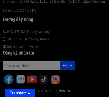
Showroom: Số 139 Đường Lê Lợi, xã Hóc Môn, Tp. Hồ Chí Minh, Việt Nam
Mã số thuế: 0317139473
Đường dây nóng
0903 175 520 (Đường dây nóng)
0903 175 530 (Hỗ trợ kỹ thuật)
info@royal-autovn.com
Đăng ký nhận tin
ĐĂNG KÝ
© ROYAL AUTO JAPAN, Inc.
Translate »