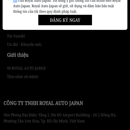
tin
của Royal Auto Japan. Tôi đồng ý gửi thông tin của mình đến Royal
Auto Japan. Royal Auto Japan sẽ giữ, sử dụng và đảm bảo bảo mật
Cẩm nang chăm sóc xe
thông tin của tôi theo quy định pháp luật.
Kiến thức lái xe an toàn
ĐĂNG KÝ NGAY
Thị trường xe
Tin Suzuki
Ưu đãi - Khuyến mãi
Giới thiệu
Về ROYAL AUTO JAPAN
Tầm nhìn sứ mệnh
CÔNG TY TNHH ROYAL AUTO JAPAN
Văn Phòng Đại Diện: Tầng 2, Hà Đô Airport Building - Số 2 Hồng Hà,
Phường Tân Sơn Hòa, Tp. Hồ Chí Minh, Việt Nam