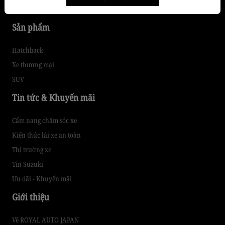
Dịch vụ sửa chữa
Sản phẩm
Hatchback
Xe thương mại
SUV
Tin tức & Khuyến mãi
Cẩm nang chăm sóc xe
Kiến thức lái xe an toàn
Thị trường xe
Tin Suzuki
Ưu đãi - Khuyến mãi
Giới thiệu
Về ROYAL AUTO JAPAN