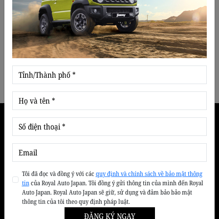
không chỉ giúp khách hàng trực tiếp cảm nhận
ơn Quý khách tham dự lái thử
khả năng […]
ngày 10-01
12/01/2026
11:22
Royal Auto Japan trân trọng cảm ơn Quý khách
hàng đã tham dự sự kiện lái thử xe Suzuki tại
Hóc Môn Ngày 10/01 vừa qua, Royal Auto Japan
đã tổ chức thành công Chương trình Lái thử xe
Suzuki tại The Coffee Health – Hóc Môn. Sự
kiện đã diễn ra trong không khí […]
Dịch vụ
Chế độ bảo hành
Bảo Hành
Đóng thùng xe tải
Tôi đã đọc và đồng ý với các
quy định và chính sách về bảo mật thông
tin
của Royal Auto Japan. Tôi đồng ý gửi thông tin của mình đến Royal
Bảo dưỡng nhanh
Auto Japan. Royal Auto Japan sẽ giữ, sử dụng và đảm bảo bảo mật
Dịch vụ chăm sóc xe
thông tin của tôi theo quy định pháp luật.
Bảo dưỡng định kỳ
ĐĂNG KÝ NGAY