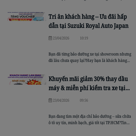
hưởng những khoảnh khắc vui vẻ lái thử, gắn
kết và đầy năng lượng. Nhân dịp Quốc tế Thiếu
Tri ân khách hàng – Ưu đãi hấp
nhi, Suzuki Royal Auto Japan chính thức tổ
chức sự kiện đặc biệt mang tên […]
dẫn tại Suzuki Royal Auto Japan
23/04/2026
10:19
Bạn đã từng bảo dưỡng xe tại showroom nhưng
đã lâu chưa quay lại?Hay bạn là khách hàng
thân thiết đang tìm một ưu đãi xứng đáng với sự
tin tưởng của mình? 👉 Từ 20/04 đến 20/05,
Khuyến mãi giảm 30% thay dầu
Suzuki Royal Auto Japan triển khai chương
trình khuyến mãi dịch vụ đặc biệt nhằm tri ân
máy & miễn phí kiểm tra xe tại
[…]
Royal
23/04/2026
09:56
Bạn đang tìm một địa chỉ bảo dưỡng – sửa chữa
ô tô uy tín, minh bạch, giá tốt tại TP.HCM?Tin
vui dành cho bạn: Suzuki Royal Auto Japan
chính thức triển khai chương trình khuyến mãi