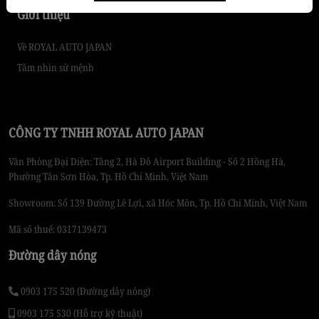
Giới thiệu
Về ROYAL AUTO JAPAN
Tầm nhìn sứ mệnh
CÔNG TY TNHH ROYAL AUTO JAPAN
Văn Phòng Đại Diện: Tầng 2, Hà Đô Airport Building - Số 2 Hồng Hà,
Phường Tân Sơn Hòa, Tp. Hồ Chí Minh, Việt Nam
Showroom: Số 139 Đường Lê Lợi, xã Hóc Môn, Tp. Hồ Chí Minh, Việt Nam
Mã số thuế: 0317139473
Đường dây nóng
0903 175 520 (Đường dây nóng)
0903 175 530 (Hỗ trợ kỹ thuật)