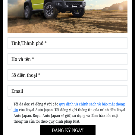
Bảo dưỡng nhanh
Dịch vụ chăm sóc xe
Bảo dưỡng định kỳ
Dịch vụ sửa chữa
Sản phẩm
Hatchback
Xe thương mại
SUV
Tin tức & Khuyến mãi
Cẩm nang chăm sóc xe
Kiến thức lái xe an toàn
Tôi đã đọc và đồng ý với các
quy định và chính sách về bảo mật thông
tin
của Royal Auto Japan. Tôi đồng ý gửi thông tin của mình đến Royal
Thị trường xe
Auto Japan. Royal Auto Japan sẽ giữ, sử dụng và đảm bảo bảo mật
Tin Suzuki
thông tin của tôi theo quy định pháp luật.
ĐĂNG KÝ NGAY
Ưu đãi - Khuyến mãi