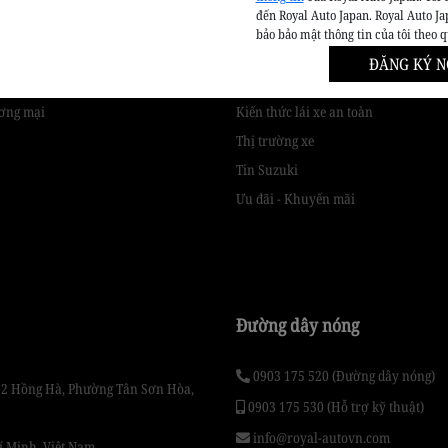
đến Royal Auto Japan. Royal Auto Ja
bảo bảo mật thông tin của tôi theo 
phẩm
Tin tức & Khuyến mãi
ĐĂNG KÝ N
back
Cẩm nang chăm sóc xe
ơng mại
Kiến thức lái xe an toàn
Thị trường xe
Tin Suzuki
Ưu đãi - Khuyến mãi
Đường dây nóng
0903 175 520 (Đường dây nóng)
Số 2 Hồng Hà, Phường Tân Sơn Hòa,
0903 175 530 (Hỗ trợ kỹ thuật)
info@royal-autovn.com
í Minh, Việt Nam