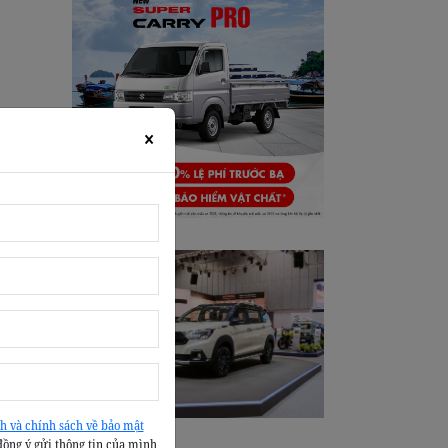
×
h và chính sách về bảo mật
đồng ý gửi thông tin của mình