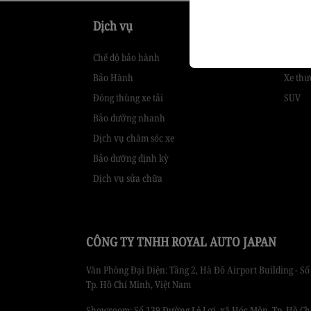
Dịch vụ
Sản 
Chế độ bảo hành
Hatch
Bảo Hành
Xe thư
Đóng thùng xe tải
SUV
Bảo dưỡng nhanh
Dịch vụ chăm sóc xe
Bảo dưỡng định kỳ
Dịch vụ sửa chữa
CÔNG TY TNHH ROYAL AUTO JAPAN
Văn Phòng Đại Diện: Tầng 2, Hà Đô Airport Building - 
Tp. Hồ Chí Minh, Việt Nam
Showroom: Số 139 Đường Lê Lợi, xã Hóc Môn, Tp. Hồ Ch