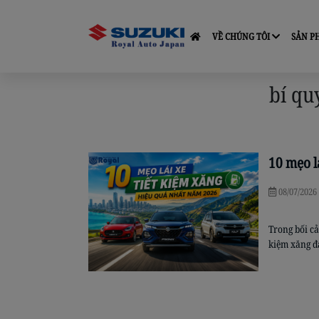
VỀ CHÚNG TÔI
SẢN 
bí qu
10 mẹo l
08/07/2026
Trong bối cả
kiệm xăng đ
vài thói que
[…]