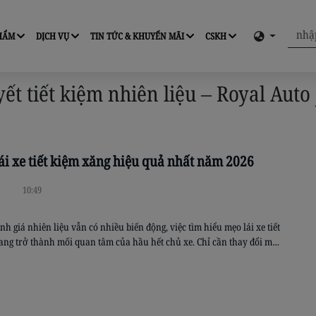
PHẨM
DỊCH VỤ
TIN TỨC & KHUYẾN MÃI
CSKH
yết tiết kiệm nhiên liệu – Royal Auto
ái xe tiết kiệm xăng hiệu quả nhất năm 2026
10:49
nh giá nhiên liệu vẫn có nhiều biến động, việc tìm hiểu mẹo lái xe tiết
ang trở thành mối quan tâm của hầu hết chủ xe. Chỉ cần thay đổi một
n lái xe và chăm sóc xe đúng cách, bạn hoàn toàn có thể giảm đáng kể