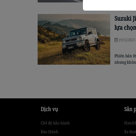
Nằm ở phân 
đổi nhẹ phụ
Suzuki J
lựa chọn
thao
19/12/2023
Phiên bản t
nhưng không
biến xe rất
chạy theo x
Dịch vụ
Sản 
Chế độ bảo hành
Hatch
Bảo Hành
Xe thư