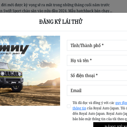
t đời mới được kỳ vọng sẽ ra mắt trong những tháng cuối năm trước
ản Swift Sport chào sân vào nửa đầu 2024. Mẫu hatchback bán chạy
 Suzuki là Swift sắp trở lại với thế hệ mới ứng dụng công nghệ
ĐĂNG KÝ LÁI THỬ
hybrid. Cụ thể, theo tạp […]
của Suzuki lộ diện trên đường: Ngang cỡ VF 6,
0km/sạc
16:46
sẽ có quy mô toàn cầu để đẩy mạnh chiến lược điện hóa xe của
 chủ quản. Trong tuần qua, phiên bản thành phẩm của Suzuki eVX đã
ạy thử công khai tại châu Âu lần đầu tiên. Địa điểm trên được lựa
à để thách […]
umion 2023 ra mắt: Suzuki Ertiga thay logo, giá
quy đổi 250 triệu đồng
Tôi đã đọc và đồng ý với các
quy địn
16:46
thông tin
của Royal Auto Japan. Tôi 
đến Royal Auto Japan. Royal Auto Ja
bảo bảo mật thông tin của tôi theo 
 định vị dưới Innova và Alphard/Vellfire trong dải sản phẩm MPV
Ấn Độ. Ngày 10/8, Toyota Ấn Độ ra mắt phiên bản mới của Rumion.