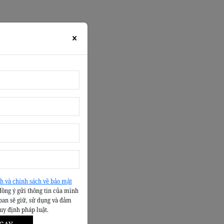
×
h và chính sách về bảo mật
đồng ý gửi thông tin của mình
pan sẽ giữ, sử dụng và đảm
quy định pháp luật.