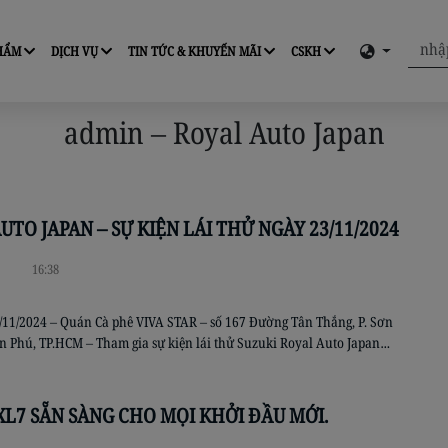
PHẨM
DỊCH VỤ
TIN TỨC & KHUYẾN MÃI
CSKH
admin – Royal Auto Japan
UTO JAPAN – SỰ KIỆN LÁI THỬ NGÀY 23/11/2024
16:38
3/11/2024 – Quán Cà phê VIVA STAR – số 167 Đường Tân Thắng, P. Sơn
n Phú, TP.HCM – Tham gia sự kiện lái thử Suzuki Royal Auto Japan
ể trực tiếp cầm lái các mẫu xe biểu tượng đang được trưng bày tại
a chúng tôi […]
XL7 SẴN SÀNG CHO MỌI KHỞI ĐẦU MỚI.