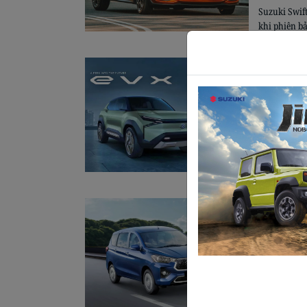
Suzuki Swif
khi phiên b
hàng đầu của
truyền động 
SUV mới 
chạy 55
19/12/2023
Suzuki eVX 
thương hiệu
xuất hiện ch
chọn có lẽ l
Toyota R
dự kiến 
19/12/2023
Rumion được
của Toyota 