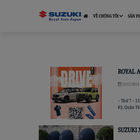
VỀ CHÚNG TÔI
SẢN 
ROYAL A
21/11/2024
– Thứ 7 – 2
Kỳ, Quận Tâ
Test Drive đ
showroom củ
SUZUKI 