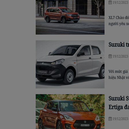
19/12/2023
XL7 Chào đó
người yêu xe
hàng phần n
Suzuki t
19/12/2023
Với mức giá
hiệu Nhật v
không quá dư
bản. Phiên 
Suzuki S
Ertiga đ
19/12/2023