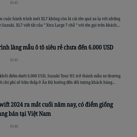
16:45
n cuộc hành trình mới XL7 không còn là cái tên quá xa lạ với những
 Suzuki. XL7 viết tắt của ” Xtra Large 7 chỗ ” với tên gọi trên khách
ào hiểu được về sản phẩm rồi đúng không nào. XL 7 hội tụ đầy đủ […]
rình làng mẫu ô tô siêu rẻ chưa đến 6.000 USD
16:45
 khởi điểm dưới 6.000 USD, Suzuki Tour H1 trở thành mẫu xe thương
ới chi phí sở hữu thấp ở Ấn Độ hướng đến đối tượng khách hàng
 dả. Suzuki vừa trình làng Tour H1 tại thị trường Ấn Độ với 2 phiên
bản máy […]
wift 2024 ra mắt cuối năm nay, có điểm giống
ang bán tại Việt Nam
16:46